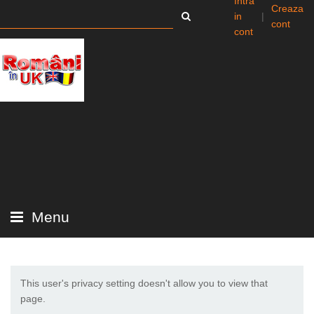
Intra
Creaza
in
|
cont
cont
Menu
This user's privacy setting doesn't allow you to view that
page.