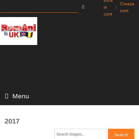
Intra
Creaza
in
|
cont
cont
Menu
2017