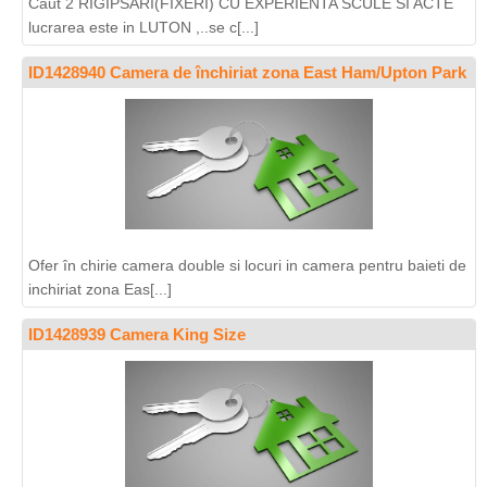
Caut 2 RIGIPSARI(FIXERI) CU EXPERIENTA SCULE SI ACTE
lucrarea este in LUTON ,..se c[...]
ID1428940 Camera de închiriat zona East Ham/Upton Park
Ofer în chirie camera double si locuri in camera pentru baieti de
inchiriat zona Eas[...]
ID1428939 Camera King Size