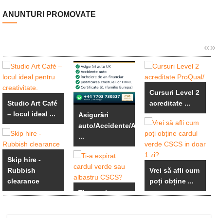
ANUNTURI PROMOVATE
«
»
Cursuri Level 2
Studio Art Café
acreditate ...
– locul ideal ...
Asigurări
auto/Accidente/An
...
Skip hire -
Rubbish
Vrei să afli cum
clearance
poți obține ...
Ti-a expirat
cardul verde
sau ...