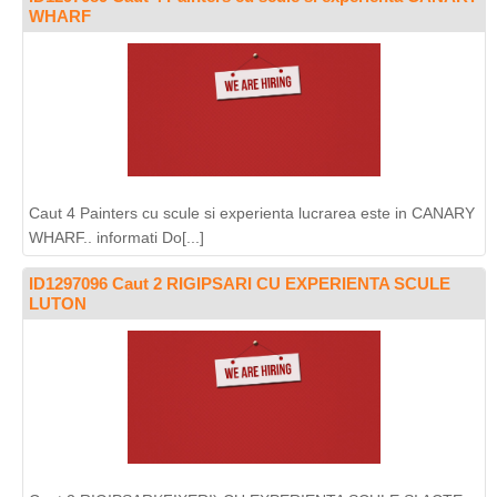
WHARF
Caut 4 Painters cu scule si experienta lucrarea este in CANARY
WHARF.. informati Do[...]
ID1297096 Caut 2 RIGIPSARI CU EXPERIENTA SCULE
LUTON