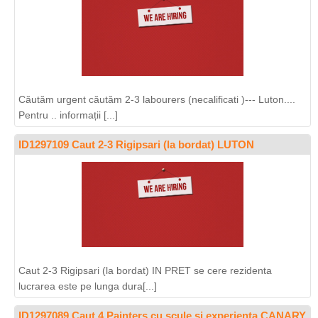
Căutăm urgent căutăm 2-3 labourers (necalificati )--- Luton....
Pentru .. informații [...]
ID1297109 Caut 2-3 Rigipsari (la bordat) LUTON
Caut 2-3 Rigipsari (la bordat) IN PRET se cere rezidenta
lucrarea este pe lunga dura[...]
ID1297089 Caut 4 Painters cu scule si experienta CANARY