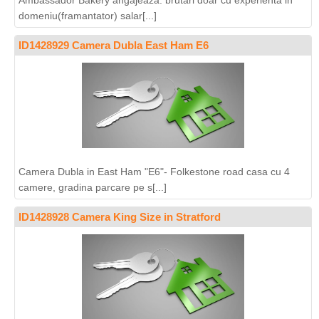
Ambassador Bakery angajeaza: brutari doar cu experienta in
domeniu(framantator) salar[...]
ID1428929 Camera Dubla East Ham E6
Camera Dubla in East Ham "E6"- Folkestone road casa cu 4
camere, gradina parcare pe s[...]
ID1428928 Camera King Size in Stratford