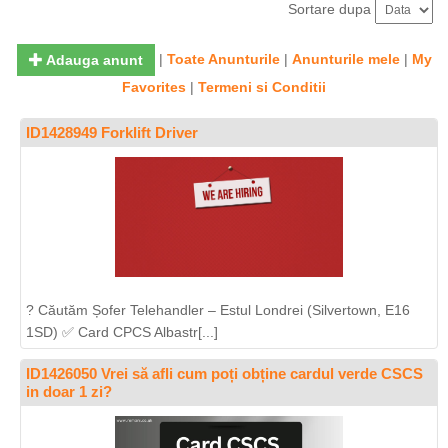
Sortare dupa
|
Toate Anunturile
|
Anunturile mele
|
My
Adauga anunt
Favorites
|
Termeni si Conditii
ID1428949 Forklift Driver
? Căutăm Șofer Telehandler – Estul Londrei (Silvertown, E16
1SD) ✅ Card CPCS Albastr[...]
ID1426050 Vrei să afli cum poți obține cardul verde CSCS
in doar 1 zi?