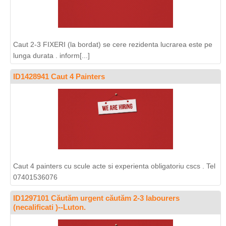
Caut 2-3 FIXERI (la bordat) se cere rezidenta lucrarea este pe
lunga durata . inform[...]
ID1428941 Caut 4 Painters
Caut 4 painters cu scule acte si experienta obligatoriu cscs . Tel
07401536076
ID1297101 Căutăm urgent căutăm 2-3 labourers
(necalificati )--Luton.