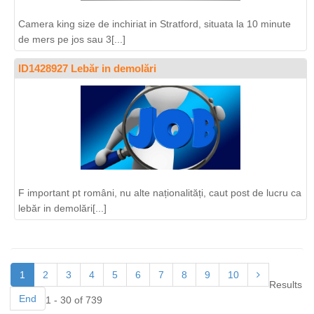
Camera king size de inchiriat in Stratford, situata la 10 minute
de mers pe jos sau 3[...]
ID1428927 Lebăr in demolări
F important pt români, nu alte naționalități, caut post de lucru ca
lebăr in demolări[...]
1
2
3
4
5
6
7
8
9
10
Results
End
1 - 30 of 739