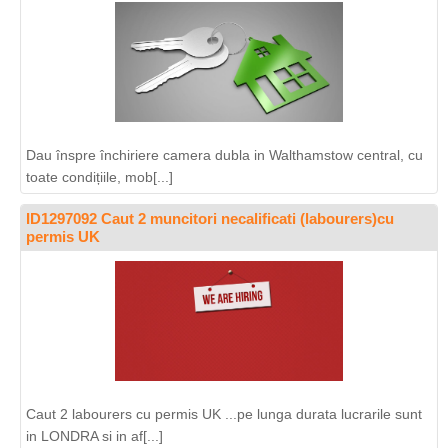
Dau înspre închiriere camera dubla in Walthamstow central, cu
toate condițiile, mob[...]
ID1297092 Caut 2 muncitori necalificati (labourers)cu
permis UK
Caut 2 labourers cu permis UK ...pe lunga durata lucrarile sunt
in LONDRA si in af[...]