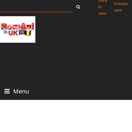
Intra
Creaza
in
|
cont
cont
Menu