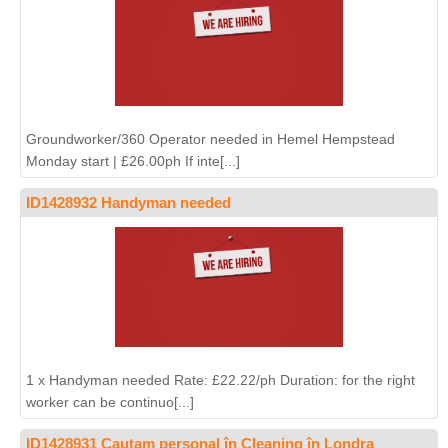
Groundworker/360 Operator needed in Hemel Hempstead
Monday start | £26.00ph If inte[...]
ID1428932 Handyman needed
1 x Handyman needed Rate: £22.22/ph Duration: for the right
worker can be continuo[...]
ID1428931 Cautam personal în Cleaning în Londra