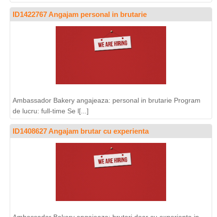
ID1422767 Angajam personal in brutarie
Ambassador Bakery angajeaza: personal in brutarie Program
de lucru: full-time Se l[...]
ID1408627 Angajam brutar cu experienta