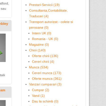
atford,
Prestari-Servicii (19)
s sau
Consultanta,Contabilitate,
Traduceri (4)
Transport autorizat - colete si
mbley
persoane (0)
Intern UK (0)
Romania - UK (0)
Magazine (0)
Chirii (140)
Oferte chirii (136)
Cereri chirii (4)
Munca (534)
Cereri munca (173)
alii
Oferte munca (361)
Vanzari cumparari (3)
Ham
Cumpar (2)
Vand (1)
Dau la schimb (0)