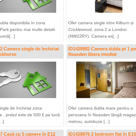
bla disponibila în zona
Ofer camera single intre Kilburn și
ark.pentru mai multe detalii
Cricklewood, zona 2 a Londrei
numă[...]
(NW22RY). Camera es[...]
2 Camera single de închiriat
ID1428882 Camera dubla pt 1 pe
ckhorse
Neasden libera imediat
ngle de închiriat zona
Ofer camera dubla mare pentru o
e , prețul este de 500 £ pe lună
persoana în Neasden lângă magaz
..]
metrou, autobuze [...]
7 Casă cu 5 camere în E12
ID1428876 2 bedroom flat în E1