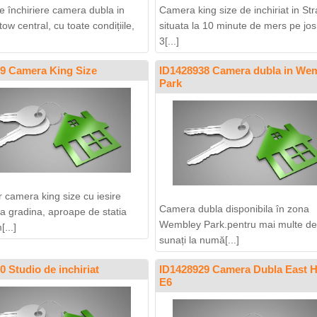
e închiriere camera dubla in
Camera king size de inchiriat in Str
w central, cu toate condițiile,
situata la 10 minute de mers pe jo
3[...]
9 Camera King Size
ID1428938 Camera dubla in We
Park
r camera king size cu iesire
Camera dubla disponibila în zona
la gradina, aproape de statia
Wembley Park.pentru mai multe det
...]
sunați la numă[...]
0 Studio de inchiriat
ID1428929 Camera Dubla East 
E6