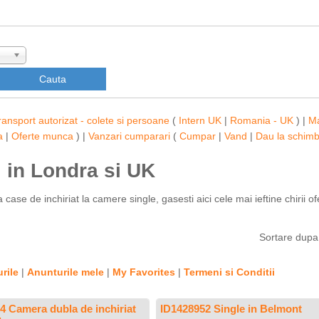
ransport autorizat - colete si persoane
(
Intern UK
|
Romania - UK
) |
M
a
|
Oferte munca
) |
Vanzari cumparari
(
Cumpar
|
Vand
|
Dau la schim
i in Londra si UK
case de inchiriat la camere single, gasesti aici cele mai ieftine chirii of
Sortare dup
rile
|
Anunturile mele
|
My Favorites
|
Termeni si Conditii
4 Camera dubla de inchiriat
ID1428952 Single in Belmont