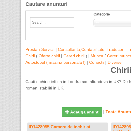
Cautare anunturi
Categorie
--
Prestari-Servicii
|
Consultanta,Contabilitate, Traduceri
|
T
Chirii
(
Oferte chirii
|
Cereri chirii
) |
Munca
(
Cereri munc
Autostopul ( masina personala !)
|
Conectii
|
Diverse
Chiri
Cauti o chirie ieftina in Londra sau altundeva in UK? De la 
romani stabiliti in UK.
|
Toate Anuntu
Adauga anunt
ID1428955 Camera de inchiriat
ID142895