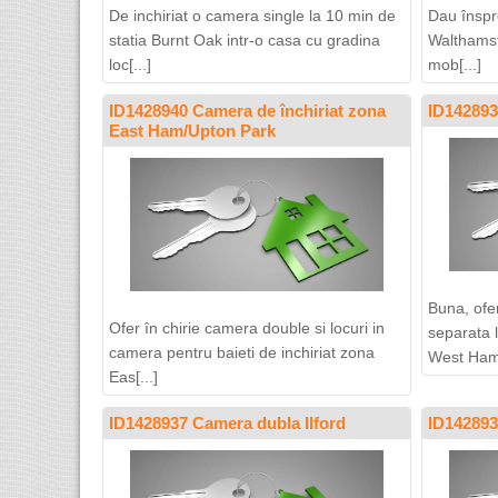
De inchiriat o camera single la 10 min de
Dau înspr
statia Burnt Oak intr-o casa cu gradina
Walthamsto
loc[...]
mob[...]
ID1428940 Camera de închiriat zona
ID142893
East Ham/Upton Park
Buna, ofe
Ofer în chirie camera double si locuri in
separata 
camera pentru baieti de inchiriat zona
West Ham[
Eas[...]
ID1428937 Camera dubla Ilford
ID142893