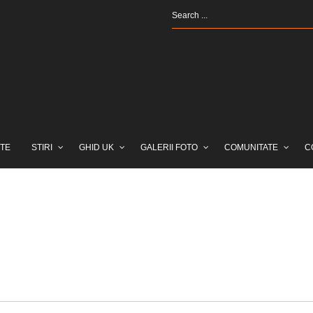
TE
STIRI
GHID UK
GALERII FOTO
COMUNITATE
C