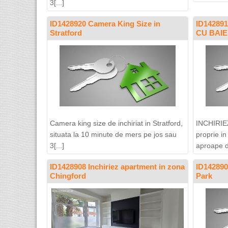
3[...]
ID1428920 Camera King Size in
ID1428
Stratford
CU BAI
Camera king size de inchiriat in Stratford,
INCHIRIEZ
situata la 10 minute de mers pe jos sau
proprie 
3[...]
aproape de
ID1428908 Inchiriez apartment in zona
ID142890
Chingford
Park