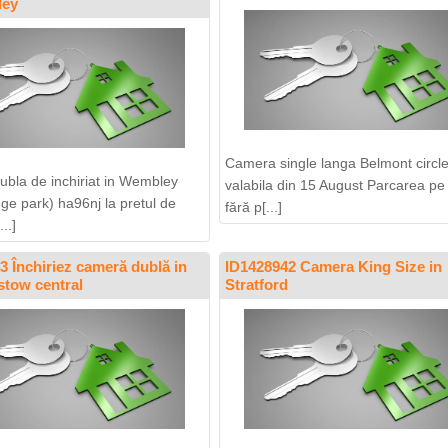
ley
Camera single langa Belmont circl
bla de inchiriat in Wembley
valabila din 15 August Parcarea pe
dge park) ha96nj la pretul de
fără p[...]
..]
3 Închiriez cameră dublă in
ID1428942 Camera King Size in
tow central
Stratford