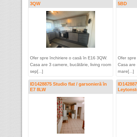
3QW
5BD
Ofer spre închiriere o casă în E16 3QW.
Ofer spre
Casa are 3 camere, bucătărie, living room
Casa are 
sep[...]
mare[...]
ID1428875 Studio flat / garsonieră în
ID142887
E7 8LW
Leytons