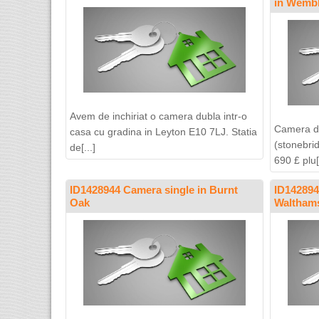
in Wemb
Avem de inchiriat o camera dubla intr-o
Camera du
casa cu gradina in Leyton E10 7LJ. Statia
(stonebri
de[...]
690 £ plu[.
ID1428944 Camera single in Burnt
ID142894
Oak
Walthams