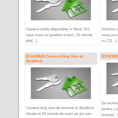
Camera dubla disponibila in Ilford, IG1,
Inchiriez 
casa mare cu gradina si beci, 15 minute
noua,zona 
dist[...]
cu C2[...]
ID1428928 Camera King Size in
ID142892
Stratford
De inchiri
Camera king size de inchiriat in Stratford,
pentru o 
situata la 10 minute de mers pe jos sau
incluse[...