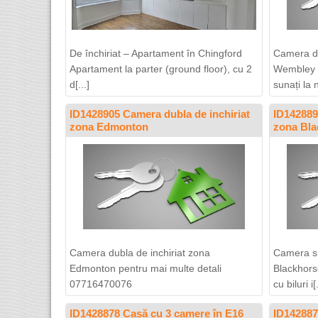
De închiriat – Apartament în Chingford
Camera du
Apartament la parter (ground floor), cu 2
Wembley P
d[...]
sunați la 
ID1428905 Camera dubla de inchiriat
ID142889
zona Edmonton
zona Bla
Camera dubla de inchiriat zona
Camera si
Edmonton pentru mai multe detali
Blackhors
07716470076
cu biluri i[.
ID1428878 Casă cu 3 camere în E16
ID142887