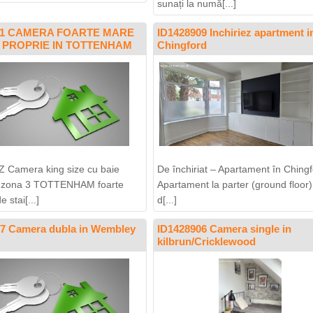
sunați la numă[...]
911 CAMERA FOARTE MARE
ID1428909 Inchiriez apartment i
E PROPRIE IN TOTTENHAM
Chingford
 Camera king size cu baie
De închiriat – Apartament în Ching
in zona 3 TOTTENHAM foarte
Apartament la parter (ground floor)
 stai[...]
d[...]
7 Camera dubla in Wembley
ID1428906 Camera single in
kilbrun/Cricklewood