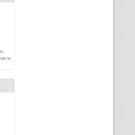
în
ste la