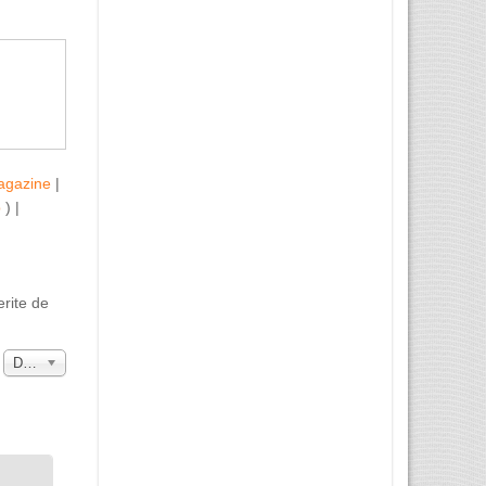
agazine
|
b
) |
erite de
a
Data