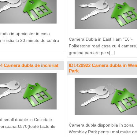
studio in upminster in casa
Camera Dubla in East Ham "E6"-
linistia la 20 minute de centru
Folkestone road casa cu 4 camere
gradina parcare pe s[...]
4 Camera dubla de inchiriat
ID1428922 Camera dubla in We
Park
at small double in Colindale
Camera dubla disponibila în zona
persoana.£570(toate facturile
Wembley Park.pentru mai multe det
]