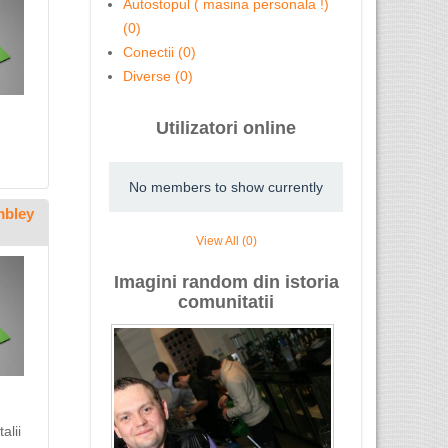
Autostopul ( masina personala !)
(0)
Conectii (0)
Diverse (0)
Utilizatori online
,
No members to show currently
mbley
View All (0)
Imagini random din istoria
comunitatii
alii