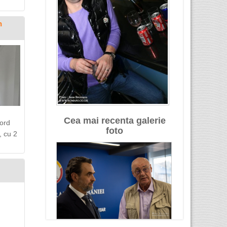
n
Cea mai recenta galerie
ford
foto
, cu 2