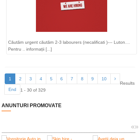
Căutăm urgent căutăm 2-3 labourers (necalificati )--- Luton....
Pentru .. informații [...]
1
2
3
4
5
6
7
8
9
10
Results
End
1 - 30 of 329
ANUNTURI PROMOVATE
«
»