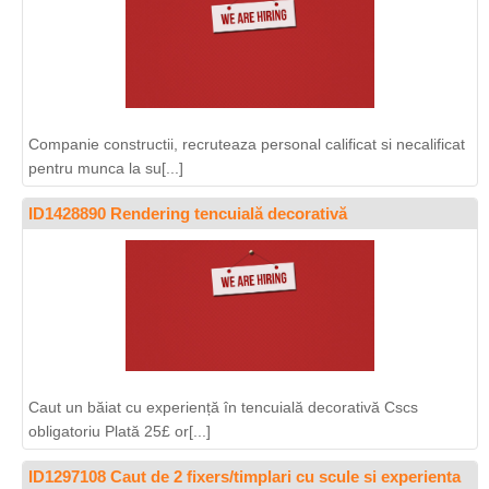
Companie constructii, recruteaza personal calificat si necalificat
pentru munca la su[...]
ID1428890 Rendering tencuială decorativă
Caut un băiat cu experiență în tencuială decorativă Cscs
obligatoriu Plată 25£ or[...]
ID1297108 Caut de 2 fixers/timplari cu scule si experienta