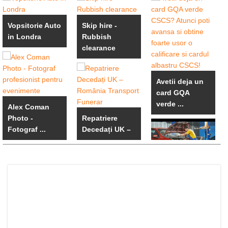
Vopsitorie Auto
Skip hire -
in Londra
Rubbish
clearance
Avetii deja un
card GQA
verde ...
Alex Coman
Photo -
Repatriere
Fotograf ...
Decedați UK –
...
Londra
Mecanica si
Vopsitorie ...