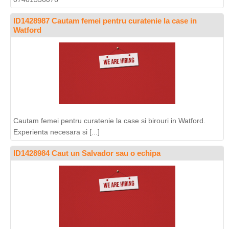
ID1428987 Cautam femei pentru curatenie la case in
Watford
Cautam femei pentru curatenie la case si birouri in Watford.
Experienta necesara si [...]
ID1428984 Caut un Salvador sau o echipa