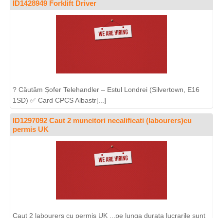
ID1428949 Forklift Driver
? Căutăm Șofer Telehandler – Estul Londrei (Silvertown, E16
1SD) ✅ Card CPCS Albastr[...]
ID1297092 Caut 2 muncitori necalificati (labourers)cu
permis UK
Caut 2 labourers cu permis UK ...pe lunga durata lucrarile sunt