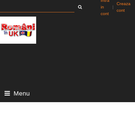
Intra
Creaza
in
|
cont
cont
Menu