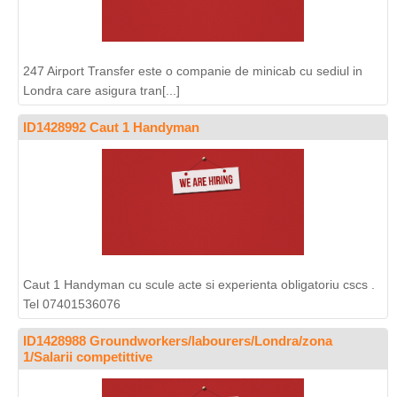
247 Airport Transfer este o companie de minicab cu sediul in
Londra care asigura tran[...]
ID1428992 Caut 1 Handyman
Caut 1 Handyman cu scule acte si experienta obligatoriu cscs .
Tel 07401536076
ID1428988 Groundworkers/labourers/Londra/zona
1/Salarii competittive