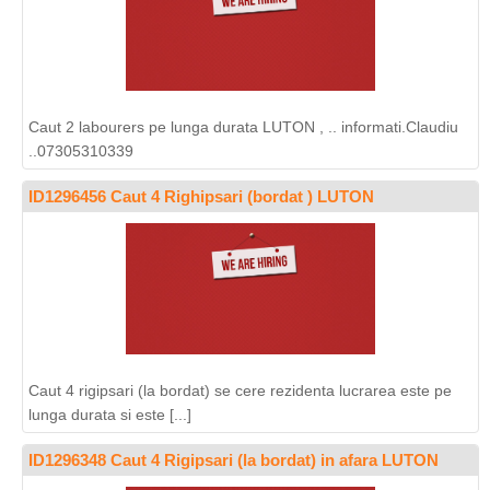
Caut 2 labourers pe lunga durata LUTON , .. informati.Claudiu
..07305310339
ID1296456 Caut 4 Righipsari (bordat ) LUTON
Caut 4 rigipsari (la bordat) se cere rezidenta lucrarea este pe
lunga durata si este [...]
ID1296348 Caut 4 Rigipsari (la bordat) in afara LUTON