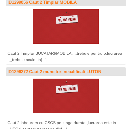
ID1299856 Caut 2 Timplar MOBILA
Caut 2 Timplar BUCATARI/MOBILA ....trebuie pentru o,lucrarea
.,,,trebuie scule. in[...]
ID1296272 Caut 2 muncitori necalificati LUTON
Caut 2 labourers cu CSCS pe lunga durata ,lucrarea este in