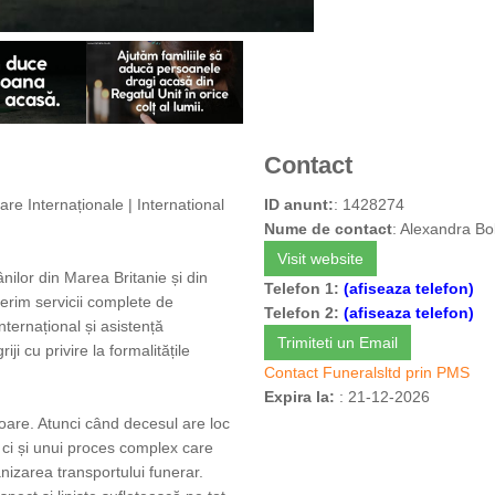
Contact
re Internaționale | International
ID anunt:
: 1428274
Nume de contact
: Alexandra B
Visit website
ânilor din Marea Britanie și din
Telefon 1:
(afiseaza telefon)
ferim servicii complete de
Telefon 2:
(afiseaza telefon)
nternațional și asistență
Trimiteti un Email
i cu privire la formalitățile
Contact Funeralsltd prin PMS
Expira la:
: 21-12-2026
oare. Atunci când decesul are loc
i, ci și unui proces complex care
anizarea transportului funerar.