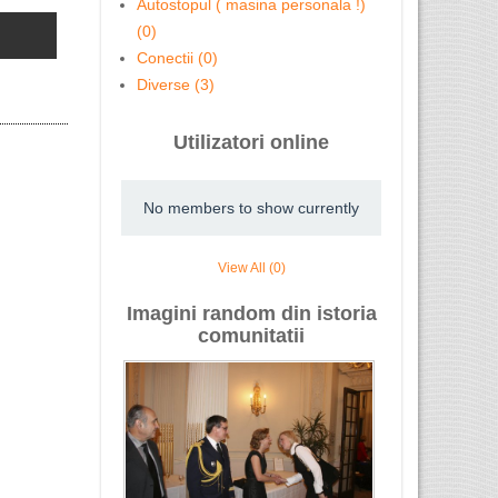
Autostopul ( masina personala !)
Contabil Autorizat Stratford
Cursuri Lev
(0)
Conectii (0)
Diverse (3)
Vrei să afli cum poți obține ...
AVOCAT rom
Utilizatori online
No members to show currently
View All (0)
Imagini random din istoria
comunitatii