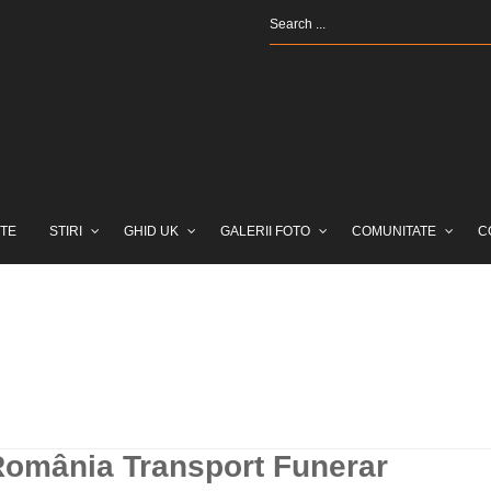
TE
STIRI
GHID UK
GALERII FOTO
COMUNITATE
C
România Transport Funerar