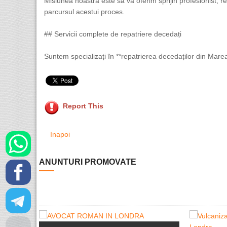
Misiunea noastră este să vă oferim sprijin profesionist, res
parcursul acestui proces.
## Servicii complete de repatriere decedați
Suntem specializați în **repatrierea decedaților din Marea
Report This
Inapoi
ANUNTURI PROMOVATE