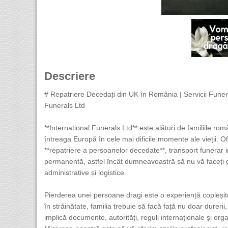
Descriere
# Repatriere Decedați din UK în România | Servicii Funera
Funerals Ltd
**International Funerals Ltd** este alături de familiile rom
întreaga Europă în cele mai dificile momente ale vieții. O
**repatriere a persoanelor decedate**, transport funerar i
permanentă, astfel încât dumneavoastră să nu vă faceți grij
administrative și logistice.
Pierderea unei persoane dragi este o experiență copleșit
în străinătate, familia trebuie să facă față nu doar dureri
implică documente, autorități, reguli internaționale și org