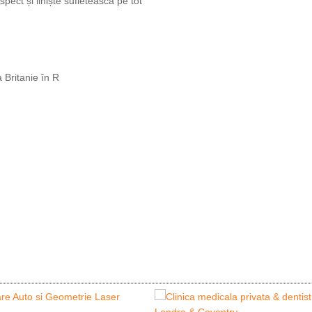
pect și liniște sufletească pe tot
 Britanie în R