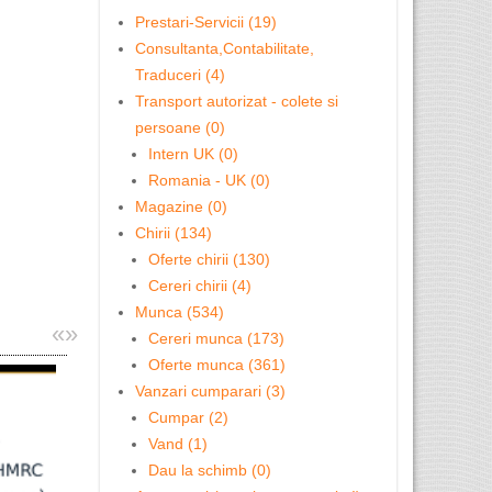
Prestari-Servicii (19)
Consultanta,Contabilitate,
Traduceri (4)
Transport autorizat - colete si
persoane (0)
Intern UK (0)
Romania - UK (0)
Magazine (0)
Chirii (134)
Oferte chirii (130)
Cereri chirii (4)
Munca (534)
«
»
Cereri munca (173)
Oferte munca (361)
Vanzari cumparari (3)
Cumpar (2)
Centru de formare, evaluare ...
Vand (1)
Avetii dej
Dau la schimb (0)