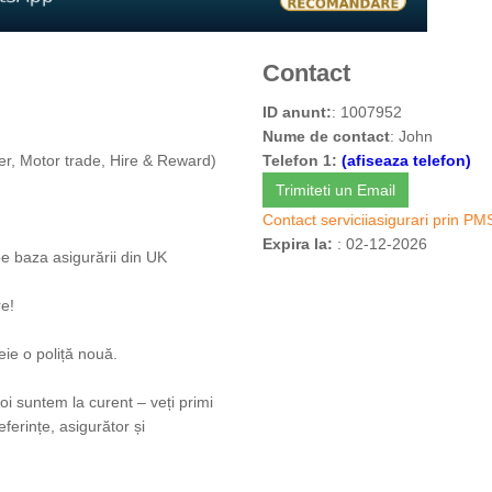
Contact
ID anunt:
: 1007952
Nume de contact
: John
er, Motor trade, Hire & Reward)
Telefon 1:
(afiseaza telefon)
Trimiteti un Email
Contact serviciiasigurari prin PM
Expira la:
: 02-12-2026
pe baza asigurării din UK
e!
ie o poliță nouă.
oi suntem la curent – veți primi
ferințe, asigurător și