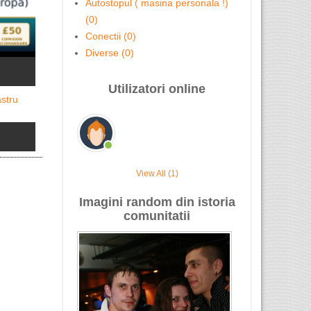
Autostopul ( masina personala !)
Vopsitorie Auto in Londra
(0)
Ai nevoie d
Conectii (0)
Diverse (0)
Utilizatori online
View All (1)
Imagini random din istoria
comunitatii