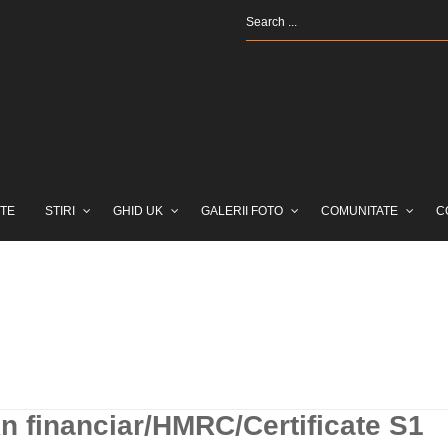
TE
STIRI
GHID UK
GALERII FOTO
COMUNITATE
C
n financiar/HMRC/Certificate S1