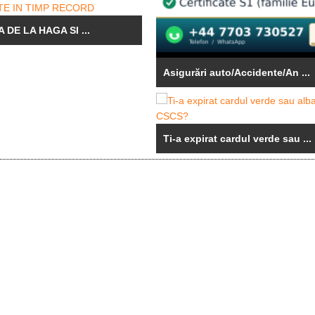
 DE LA HAGA SI ...
Asigurări auto/Accidente/An ...
Ti-a expirat cardul verde sau ...