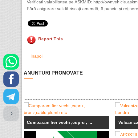
Verificați valabilitatea pe ASKMID: http://ownvehicle.ask
Fără asigurare validă riscați amendă, 6 puncte și reținere
Report This
Inapoi
ANUNTURI PROMOVATE
0
Cumparam fier vechi ,cupru , ...
Vulcaniza