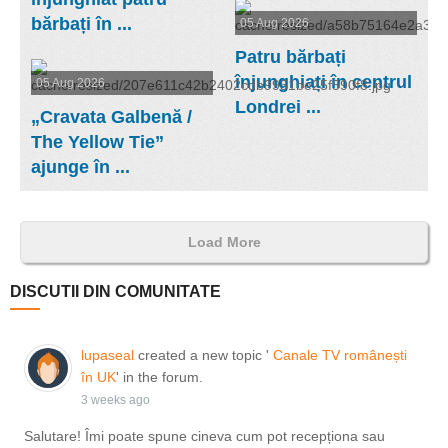
bărbați în ...
05 Aug 2026
Patru bărbați
înjunghiați în centrul
05 Aug 2026
Londrei ...
„Cravata Galbenă /
The Yellow Tie”
ajunge în ...
Load More
DISCUTII DIN COMUNITATE
lupaseal
created a new topic '
Canale TV românești
în UK
' in the forum.
3 weeks ago
Salutare! Îmi poate spune cineva cum pot recepționa sau