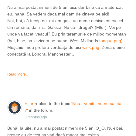
Nu a mai postat nimeni de 5 ani aici, dar bine ca am aterizat
eu, haha. Sa vedem dacă mai dam de cineva oe aici!
Noi, hai, că încep eu: mi-am gasit un nume echivalent cu cel
din română, dar în... Galeza. Nu că-i dragut? (Fflur). Voi pe
unde va faceți veacul? Eu prin taramurile de mijloc momentan
(hai, bine, sa le zicem pe nume, West Midlands
tongue.png
).
Mușchiul meu prefera verdeața de aici
wink.png
. Zona e bine
conectată la Londra, Manchester...
Read More...
Fflur
replied to the topic '
Nou - veniti , nu ne salutati
?
' in the forum.
3 months ago
Bună! Ia uite, nu a mai postat nimeni de 5 ani O_O. Nu-i bai,
postez eu de test sa vad dacă macar mai exista