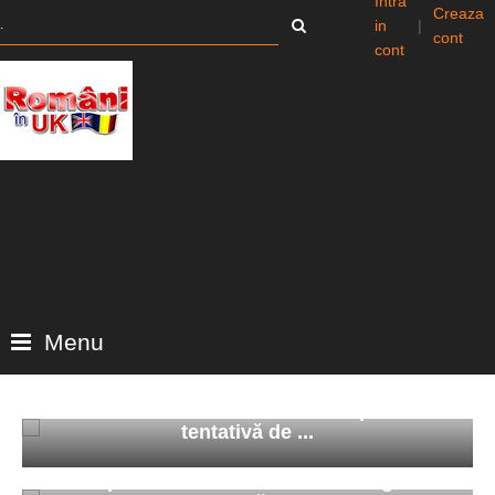
Intra
Creaza
in
|
cont
cont
Menu
Sirian condamnat în România pentru
tentativă de ...
Eclipsa totală de Soare din 12 august