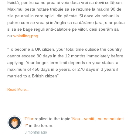
Există, pentru ca nu prea ai voie daca vrei sa devii cetățean.
Maximul peste hotare trebuie sa se rezume la maxim 90 de
zile pe anul in care aplici, din păcate. Și daca vin nebuni la
putere cum se vrea și in Anglia ca sa dărâme țara, s-ar putea
si sa se bage reguli anti-calatorie pe viitor, deși sperăm să
nu
whistling.png
​​​​​​.
"To become a UK citizen, your total time outside the country
cannot exceed 90 days in the 12 months immediately before
applying. Your longer-term limit depends on your status: a
maximum of 450 days in 5 years, or 270 days in 3 years if
married to a British citizen"
Read More...
Fflur
replied to the topic '
Nou - veniti , nu ne salutati
?
' in the forum.
3 months ago