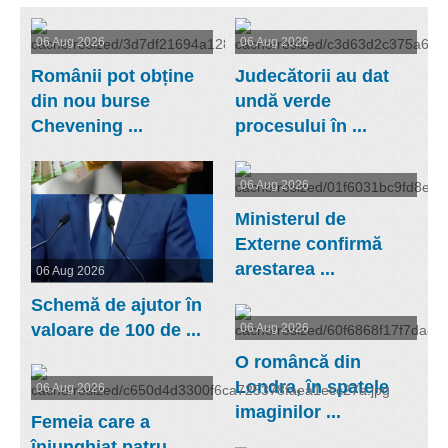
06 Aug 2026
06 Aug 2026
Românii pot obține
Judecătorii au dat
din nou burse
undă verde
Chevening ...
procesului în ...
06 Aug 2026
Ministerul de
Externe confirmă
arestarea ...
06 Aug 2026
Schemă de ajutor în
valoare de 100 de ...
06 Aug 2026
O româncă din
Londra, în spatele
06 Aug 2026
imaginilor ...
Femeia care a
înjunghiat patru