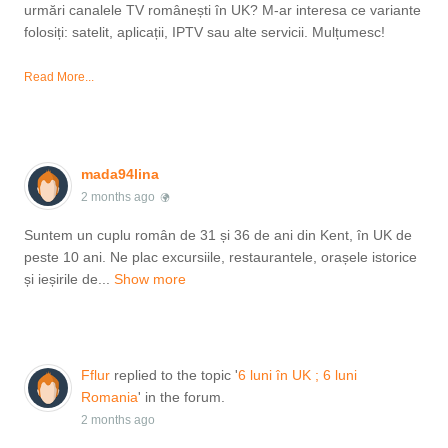
urmări canalele TV românești în UK? M-ar interesa ce variante
folosiți: satelit, aplicații, IPTV sau alte servicii. Mulțumesc!
Read More...
mada94lina
2 months ago
Suntem un cuplu român de 31 și 36 de ani din Kent, în UK de
peste 10 ani. Ne plac excursiile, restaurantele, orașele istorice
și ieșirile de...
Show more
Fflur
replied to the topic '
6 luni în UK ; 6 luni
Romania
' in the forum.
2 months ago