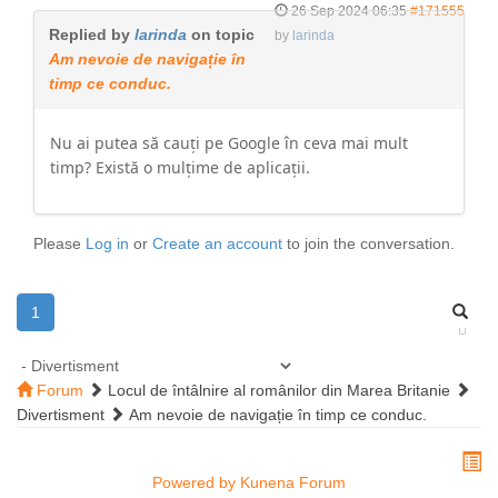
26 Sep 2024 06:35
#171555
Replied by
larinda
on topic
by
larinda
Am nevoie de navigație în
timp ce conduc.
Nu ai putea să cauți pe Google în ceva mai mult
timp? Există o mulțime de aplicații.
Please
Log in
or
Create an account
to join the conversation.
1
Forum
Locul de întâlnire al românilor din Marea Britanie
Divertisment
Am nevoie de navigație în timp ce conduc.
Powered by
Kunena Forum