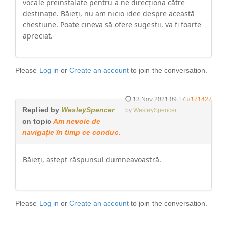
vocale preinstalate pentru a ne direcționa către
destinație. Băieți, nu am nicio idee despre această
chestiune. Poate cineva să ofere sugestii, va fi foarte
apreciat.
Please
Log in
or
Create an account
to join the conversation.
13 Nov 2021 09:17
#171427
Replied by
WesleySpencer
by
WesleySpencer
on topic
Am nevoie de
navigație în timp ce conduc.
Băieți, aștept răspunsul dumneavoastră.
Please
Log in
or
Create an account
to join the conversation.