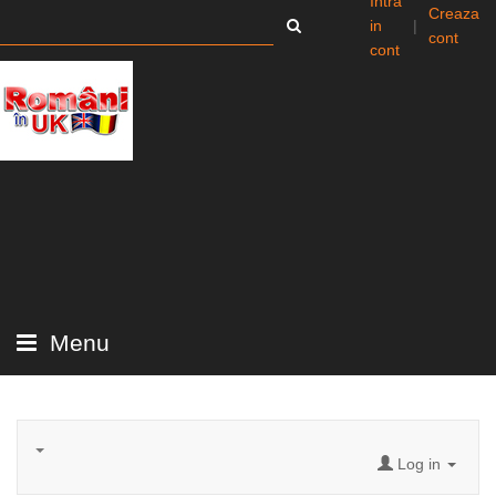
Intra
Creaza
in
|
cont
cont
Menu
Log in