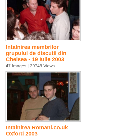
Intalnirea membrilor
grupului de discutii din
Chelsea - 19 Iulie 2003
47 Images | 29749 Views
Intalnirea Romani.co.uk
Oxford 2003