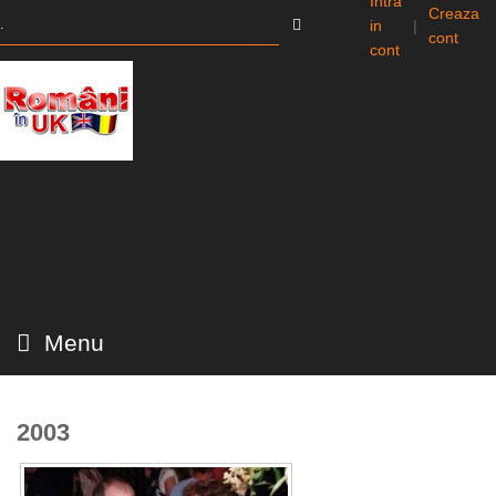
Intra
Creaza
in
|
cont
cont
Menu
2003