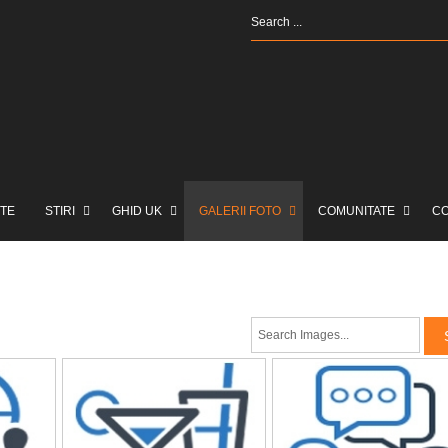
TE
STIRI
GHID UK
GALERII FOTO
COMUNITATE
C