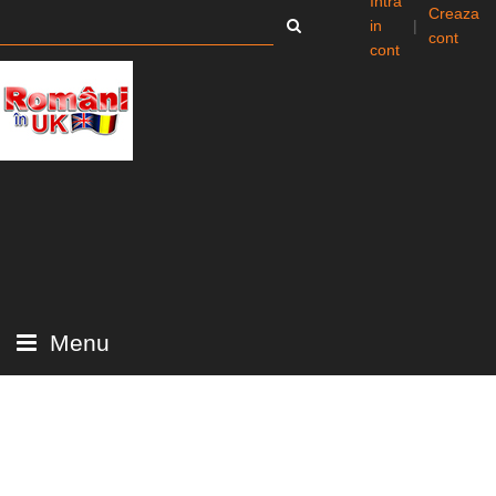
Intra
Creaza
in
|
cont
cont
Menu