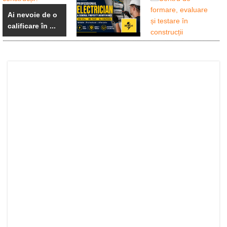
Ai nevoie de o
calificare în ...
Centru de
Electrician
formare,
calificat si ...
evaluare ...