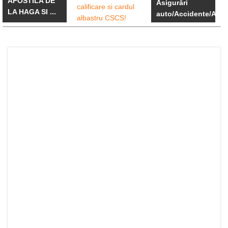
APOSTILA DE
Asigurări
LA HAGA SI ...
auto/Accidente/An
...
Avetii deja un
card GQA
verde ...