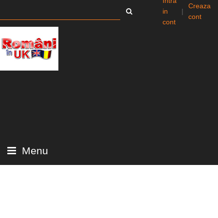
Intra
Creaza
in
|
cont
cont
Menu