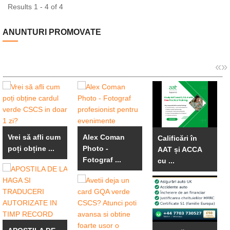
Results 1 - 4 of 4
ANUNTURI PROMOVATE
«
»
Vrei să afli cum
Alex Coman
Calificări în
poți obține ...
Photo -
AAT și ACCA
Fotograf ...
cu ...