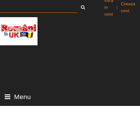
Intra
Creaza
in
|
cont
cont
Menu