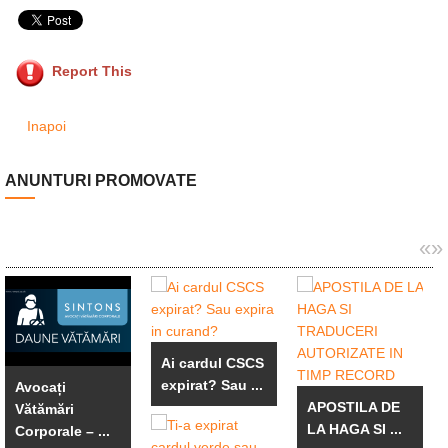
Report This
Inapoi
ANUNTURI PROMOVATE
«
»
Ai cardul CSCS
expirat? Sau ...
Avocați
APOSTILA DE
Vătămări
LA HAGA SI ...
Corporale – ...