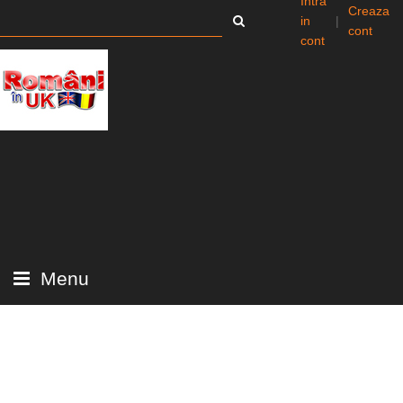
Intra
Creaza
in
|
cont
cont
Menu