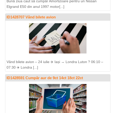
Bună ziua caut să cumpăr Amortizoare pentru un Nissan
Elgrand E50 din anul 1997 motor[...]
ID1428707 Vând bilete avion
Vând bilete avion – 24 iulie ✈️ Iași → Londra Luton ? 06:10 –
07:30 ✈️ Londra [...]
ID1428591 Cumpăr aur de 9ct 14ct 18ct 22ct