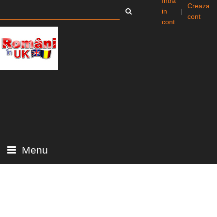
Intra
Creaza
in
|
cont
cont
Menu