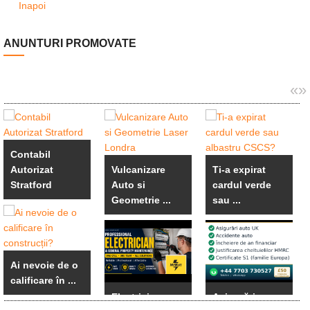
Inapoi
ANUNTURI PROMOVATE
«
»
Contabil
Autorizat
Vulcanizare
Ti-a expirat
Stratford
Auto si
cardul verde
Geometrie ...
sau ...
Ai nevoie de o
calificare în ...
Electrician
Asigurări