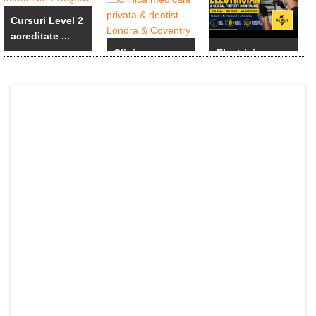
Cursuri Level 2
acreditate ...
Clinica
Electrician
medicala
calificat si ...
privata & ...