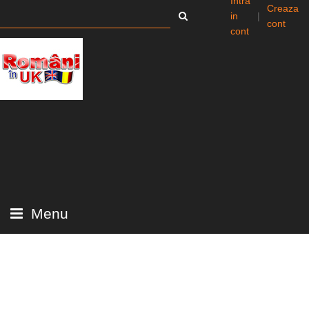
Intra
Creaza
in
|
cont
cont
Menu