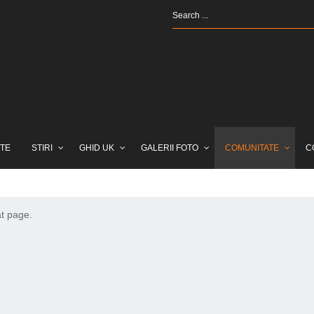
TE
STIRI
GHID UK
GALERII FOTO
COMUNITATE
C
at page.