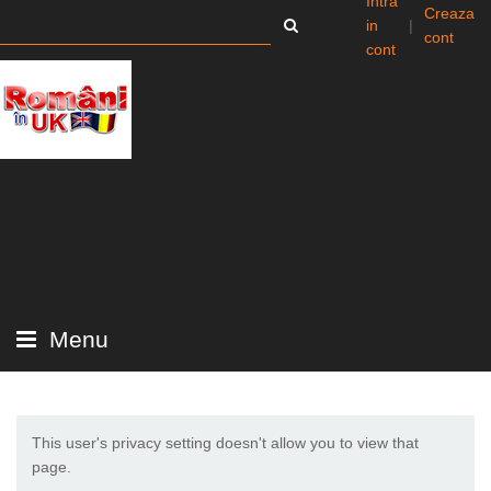
Intra
Creaza
in
|
cont
cont
Menu
This user's privacy setting doesn't allow you to view that
page.