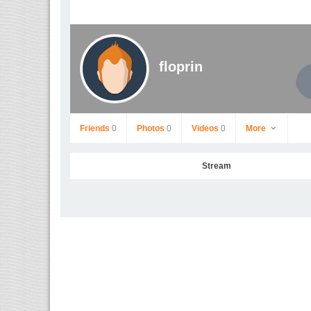
floprin
Friends
0
Photos
0
Videos
0
More
Stream