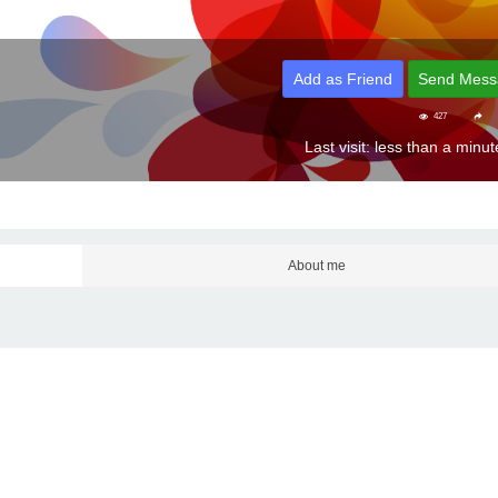
Add as Friend
Send Mess
427
Last visit: less than a minu
About me