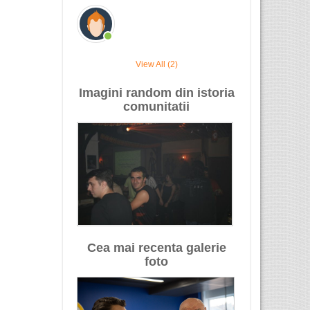
View All (2)
Imagini random din istoria
comunitatii
Cea mai recenta galerie
foto