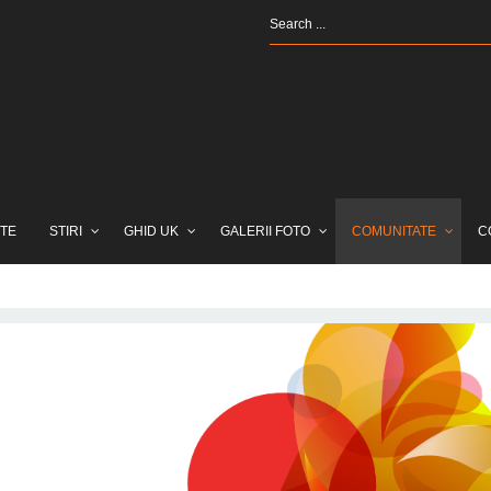
TE
STIRI
GHID UK
GALERII FOTO
COMUNITATE
C