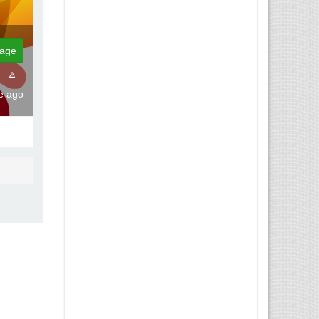
age
te ago