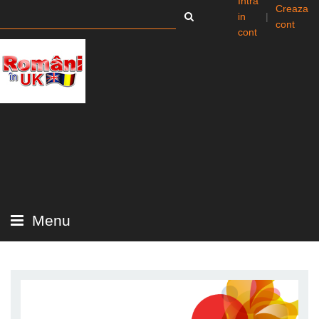
Intra
Creaza
in
|
cont
cont
Menu