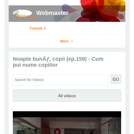
Webmaster
Friends
5
More
Noapte bunÄƒ, copii (ep.159) - Cum
pui nume copiilor
Webmaster
Go to Profile
GO
Add as Friend
Photos
Videos
Send Message
All videos