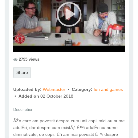
2795 views
Share
Uploaded by:
Webmaster
•
Category:
fun and games
•
Added on
02 October 2018
Description
ÃŽn care am povestit despre cum unii copii mici au nume
adulÈ›i, dar despre cum existÄƒ È™i adulÈ›i cu nume
diminutivate, de copii. È˜i am mai povestit È™i despre