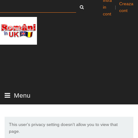
Intra
Creaza
in
|
cont
cont
Menu
This user's privacy setting doesn't allow you to view that
page.