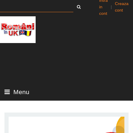
Intra
Creaza
in
|
cont
cont
Menu