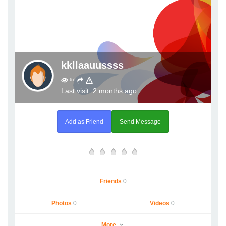
kkllaauussss
67
Last visit: 2 months ago
Add as Friend
Send Message
Friends
0
Photos
0
Videos
0
More