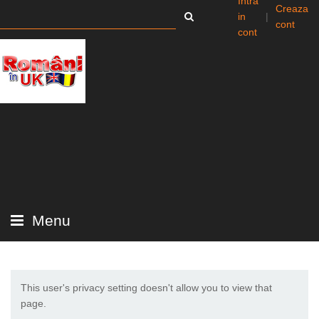
Intra
Creaza
in
|
cont
cont
Menu
This user's privacy setting doesn't allow you to view that
page.