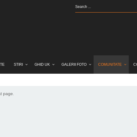
TE
STIRI
GHID UK
GALERII FOTO
COMUNITATE
C
at page.