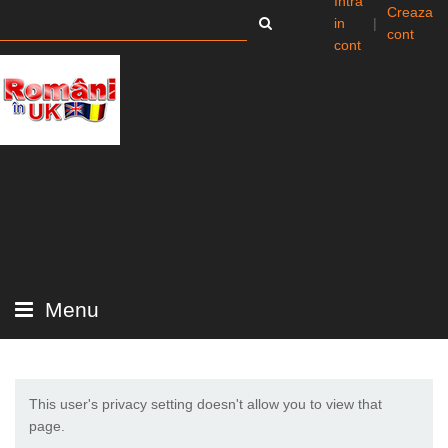
Intra
Creaza
in
|
cont
cont
Menu
This user's privacy setting doesn't allow you to view that
page.