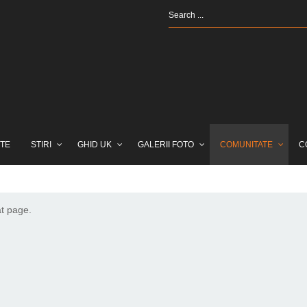
TE
STIRI
GHID UK
GALERII FOTO
COMUNITATE
C
at page.