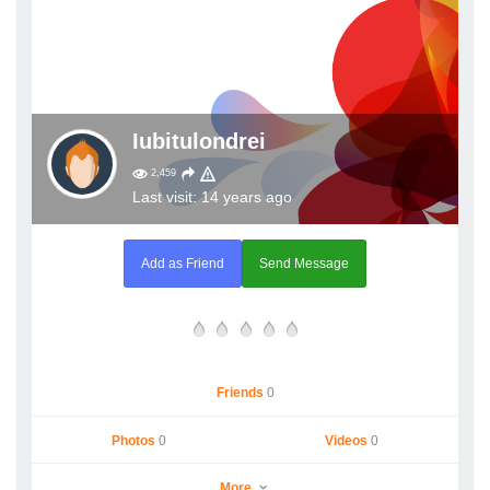
Iubitulondrei
2,459
Last visit: 14 years ago
Add as Friend
Send Message
Friends
0
Photos
0
Videos
0
More