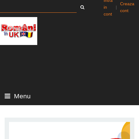
Intra
Creaza
in
|
cont
cont
Menu