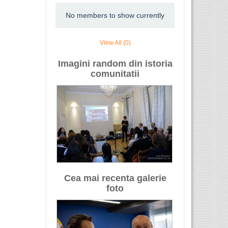
No members to show currently
View All (0)
Imagini random din istoria
comunitatii
Cea mai recenta galerie
foto