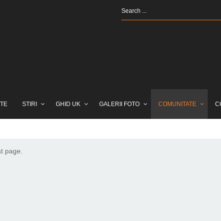
TE
STIRI
GHID UK
GALERII FOTO
COMUNITATE
C
at page.