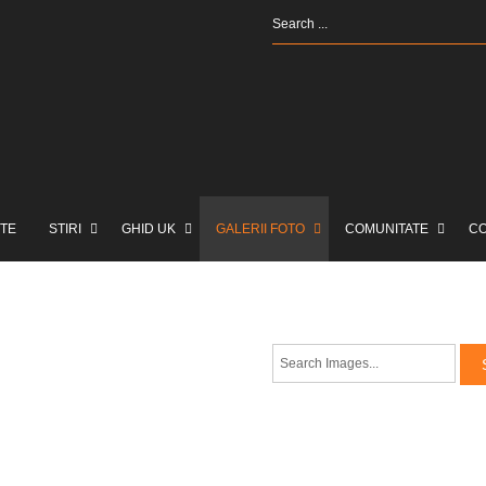
TE
STIRI
GHID UK
GALERII FOTO
COMUNITATE
C