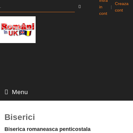
Intra
Creaza
in
|
cont
cont
Menu
Biserici
Biserica romaneasca penticostala