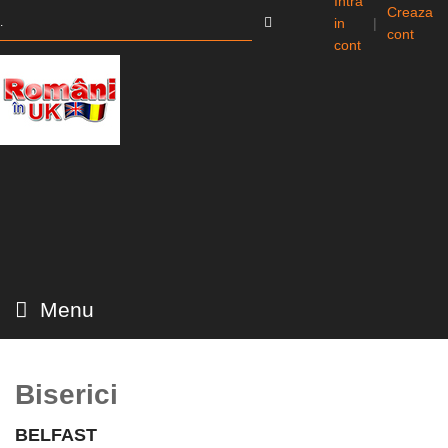
Intra
Creaza
in
|
cont
cont
Menu
Biserici
BELFAST