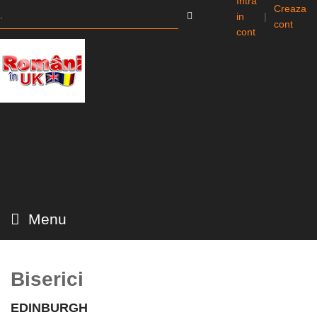
Intra
Creaza
in
|
cont
cont
Menu
Biserici
EDINBURGH