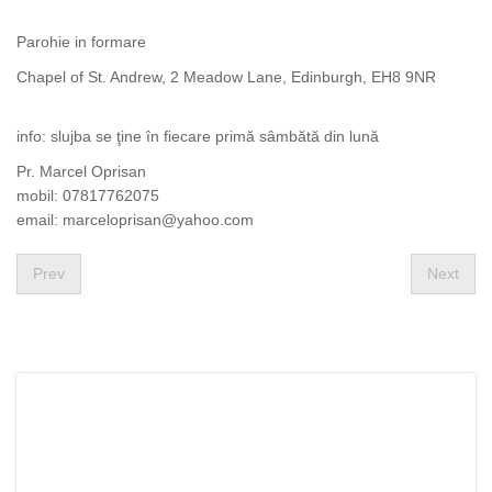
Parohie in formare
Chapel of St. Andrew, 2 Meadow Lane, Edinburgh, EH8 9NR
info: slujba se ţine în fiecare primă sâmbătă din lună
Pr. Marcel Oprisan
mobil: 07817762075
email:
marceloprisan@yahoo.com
Prev
Next