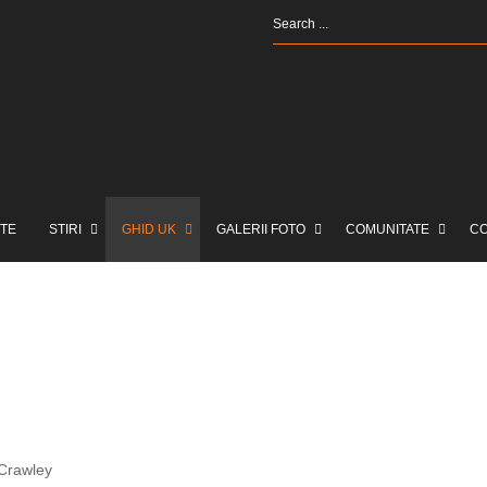
TE
STIRI
GHID UK
GALERII FOTO
COMUNITATE
C
 Crawley