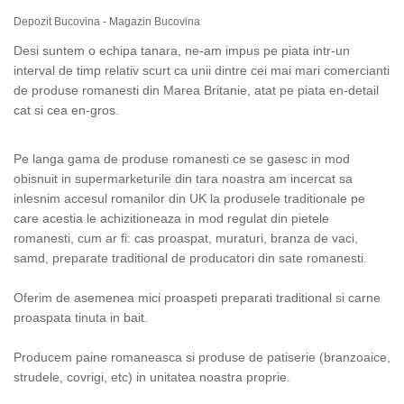
Depozit Bucovina -
Magazin Bucovina
Desi suntem o echipa tanara, ne-am impus pe piata intr-un
interval de timp relativ scurt ca unii dintre cei mai mari comercianti
de produse romanesti din Marea Britanie, atat pe piata en-detail
cat si cea en-gros.
Pe langa gama de produse romanesti ce se gasesc in mod
obisnuit in supermarketurile din tara noastra am incercat sa
inlesnim accesul romanilor din UK la produsele traditionale pe
care acestia le achizitioneaza in mod regulat din pietele
romanesti, cum ar fi: cas proaspat, muraturi, branza de vaci,
samd, preparate traditional de producatori din sate romanesti.
Oferim de asemenea mici proaspeti preparati traditional si carne
proaspata tinuta in bait.
Producem paine romaneasca si produse de patiserie (branzoaice,
strudele, covrigi, etc) in unitatea noastra proprie.