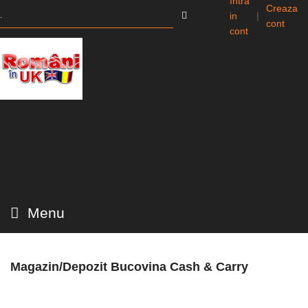
Intra
Creaza
in
|
cont
cont
Menu
Magazin/Depozit Bucovina Cash & Carry