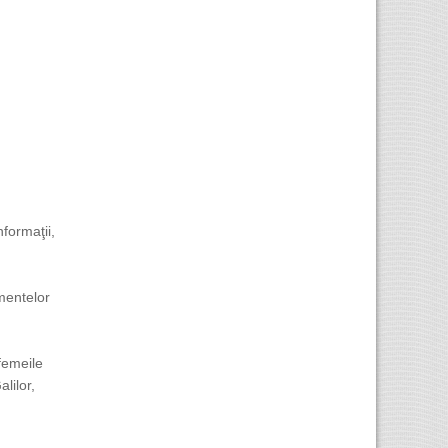
nformaţii,
mentelor
femeile
lilor,