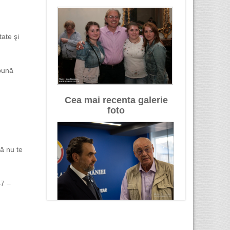
ate şi
bună
Cea mai recenta galerie
foto
ă nu te
7 –