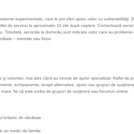
sistente experimentate, care le pot oferi ajutor celor cu vulnerabilităţi. 
tfel de serviciu la aproximativ 10 zile după naştere. Contactează servic
u. Totodată, serviciile la domiciliu sunt indicate celor care au probleme
nătate – mentale sau fizice.
 şi voluntari, mai ales când au nevoie de ajutor specializat. Astfel de po
amente, echipamente, terapii alternative, ajutor sau grupuri de susţinere
e mare, fie că este vorba de grupuri de susţinere sau forumuri online.
ul britanic de sănătate
tr-un medic de familie.