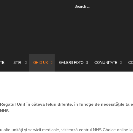
TE
STIRI
GHID UK
GALERII FOTO
COMUNITATE
C
atul Unit în câteva feluri diferite, în funcţie de necesităţile tale
 NHS.
au alte unităţi şi servicii medicale, vizitează centrul NHS Choice online la