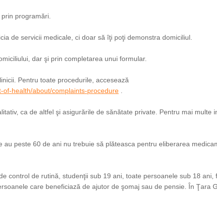
u prin programări.
icia de servicii medicale, ci doar să îţi poţi demonstra domiciliul.
miciliului, dar şi prin completarea unui formular.
inicii. Pentru toate procedurile, accesează
-of-health/about/complaints-procedure
.
itativ, ca de altfel şi asigurările de sănătate private. Pentru mai multe i
are au peste 60 de ani nu trebuie să plăteasca pentru eliberarea medica
de control de rutină, studenţii sub 19 ani, toate persoanele sub 18 ani, 
persoanele care beneficiază de ajutor de şomaj sau de pensie. În Ţara Ga