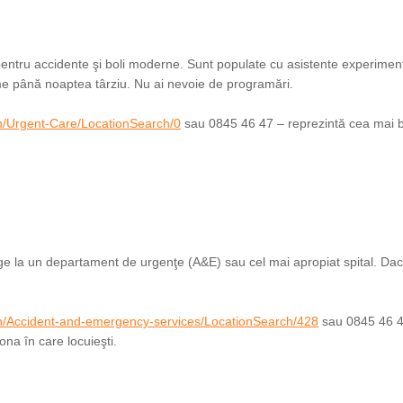
 pentru accidente şi boli moderne. Sunt populate cu asistente experiment
me până noaptea târziu. Nu ai nevoie de programări.
h/Urgent-Care/LocationSearch/0
sau 0845 46 47 – reprezintă cea mai 
rge la un departament de urgenţe (A&E) sau cel mai apropiat spital. Dac
ch/Accident-and-emergency-services/LocationSearch/428
sau 0845 46 4
na în care locuieşti.