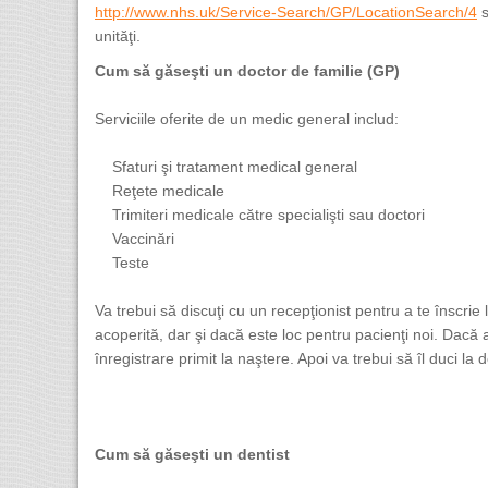
http://www.nhs.uk/Service-Search/GP/LocationSearch/4
s
unităţi.
Cum să găseşti un doctor de familie (GP)
Serviciile oferite de un medic general includ:
Sfaturi şi tratament medical general
Reţete medicale
Trimiteri medicale către specialişti sau doctori
Vaccinări
Teste
Va trebui să discuţi cu un recepţionist pentru a te înscrie
acoperită, dar şi dacă este loc pentru pacienţi noi. Dacă 
înregistrare primit la naştere. Apoi va trebui să îl duci la d
Cum să găseşti un dentist