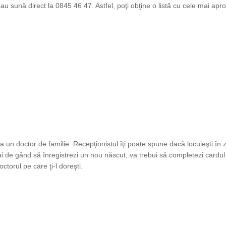
au sună direct la 0845 46 47. Astfel, poţi obţine o listă cu cele mai apr
 la un doctor de familie. Recepţionistul îţi poate spune dacă locuieşti în
ai de gând să înregistrezi un nou născut, va trebui să completezi cardul
octorul pe care ţi-l doreşti.