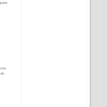
opiate
 zona
 de