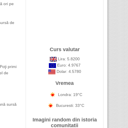
ă ori pe
sursă de
Curs valutar
Lira: 5.8200
Euro: 4.9767
Poţi primi
Dolar: 4.5780
el de
Vremea
Londra: 19°C
ună sursă
Bucuresti: 33°C
Imagini random din istoria
comunitatii