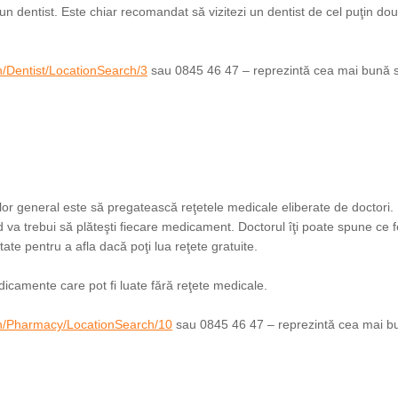
 un dentist. Este chiar recomandat să vizitezi un dentist de cel puţin dou
h/Dentist/LocationSearch/3
sau 0845 46 47 – reprezintă cea mai bună 
 lor general este să pregatească reţetele medicale eliberate de doctori. 
nd va trebui să plăteşti fiecare medicament. Doctorul îţi poate spune ce f
itate pentru a afla dacă poţi lua reţete gratuite.
medicamente care pot fi luate fără reţete medicale.
ch/Pharmacy/LocationSearch/10
sau 0845 46 47 – reprezintă cea mai b