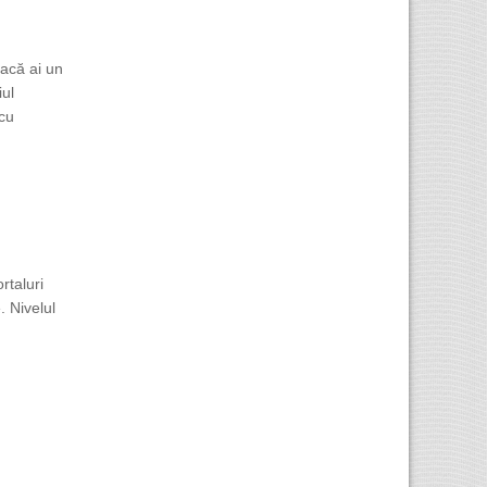
Dacă ai un
iul
 cu
rtaluri
. Nivelul