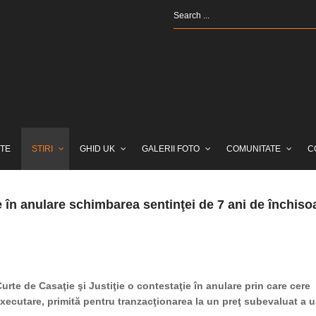
TE
STIRI
GHID UK
GALERII FOTO
COMUNITATE
C
e în anulare schimbarea sentinţei de 7 ani de închiso
rte de Casaţie şi Justiţie o contestaţie în anulare prin care cere
xecutare, primită pentru tranzacţionarea la un preţ subevaluat a u