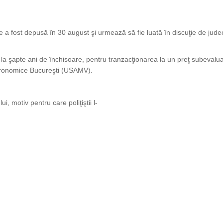
re a fost depusă în 30 august şi urmează să fie luată în discuţie de judec
 la şapte ani de închisoare, pentru tranzacţionarea la un preţ subevalua
Agronomice Bucureşti (USAMV).
, motiv pentru care poliţiştii l-