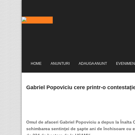
HOME
ANUNTURI
ADAUGA ANUNT
EVENIMEN
Gabriel Popoviciu cere printr-o contestaţi
Omul de afaceri Gabriel Popoviciu a depus la Înalta Cu
schimbarea sentinţei de şapte ani de închisoare cu e