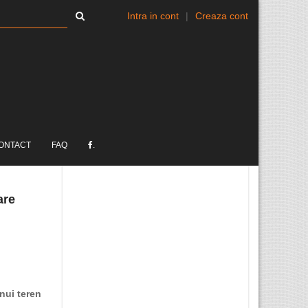
Intra in cont
|
Creaza cont
ONTACT
FAQ
.
are
nui teren