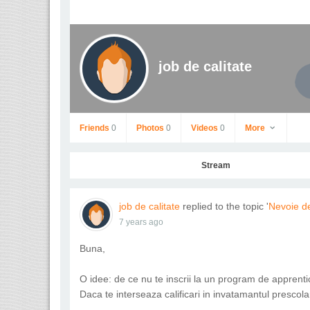
job de calitate
Friends
0
Photos
0
Videos
0
More
Stream
job de calitate
replied to the topic '
Nevoie de
7 years ago
Buna,
O idee: de ce nu te inscrii la un program de apprentic
Daca te interseaza calificari in invatamantul prescolar