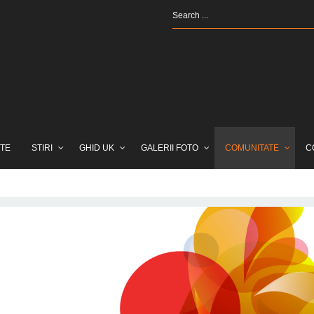
TE
STIRI
GHID UK
GALERII FOTO
COMUNITATE
C