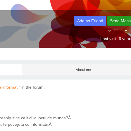
Add as Friend
Send Mess
2,722
Last visit: 6 yea
About me
 informatii
' in the forum.
eship si te califici la locul de munca?Â
, te pot ajuta cu informatii.Â