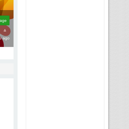
age
rs ago