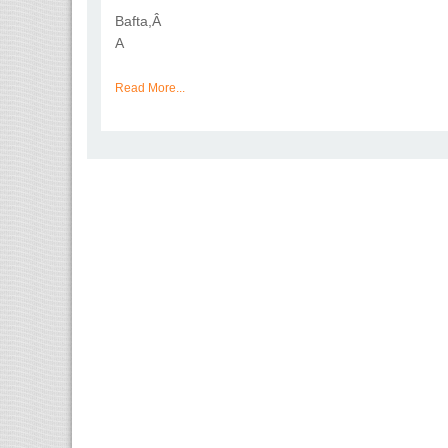
Bafta,Â
A
Read More...