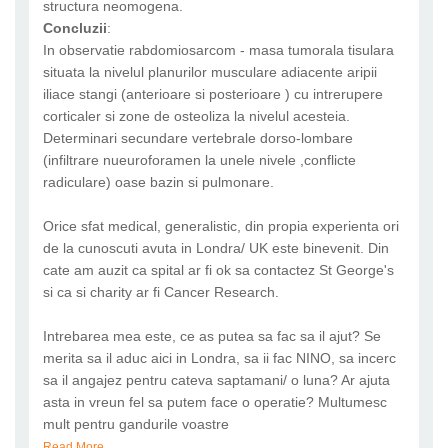
structura neomogena.
Concluzii
:
In observatie rabdomiosarcom - masa tumorala tisulara
situata la nivelul planurilor musculare adiacente aripii
iliace stangi (anterioare si posterioare ) cu intrerupere
corticaler si zone de osteoliza la nivelul acesteia.
Determinari secundare vertebrale dorso-lombare
(infiltrare nueuroforamen la unele nivele ,conflicte
radiculare) oase bazin si pulmonare.
Orice sfat medical, generalistic, din propia experienta ori
de la cunoscuti avuta in Londra/ UK este binevenit. Din
cate am auzit ca spital ar fi ok sa contactez St George's
si ca si charity ar fi Cancer Research.
Intrebarea mea este, ce as putea sa fac sa il ajut? Se
merita sa il aduc aici in Londra, sa ii fac NINO, sa incerc
sa il angajez pentru cateva saptamani/ o luna? Ar ajuta
asta in vreun fel sa putem face o operatie? Multumesc
mult pentru gandurile voastre
Read More...