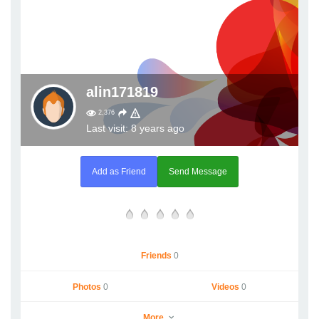
alin171819
2,376
Last visit: 8 years ago
Add as Friend
Send Message
Friends
0
Photos
0
Videos
0
More