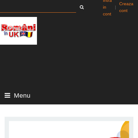
Intra
Creaza
in
|
cont
cont
Menu