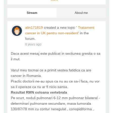
Stream
About me
alin171819
created a new topic '
Tratament
cancer in UK pentru non-resident
' in the
forum.
8 years ago
Daca acest mesaj este publicat in sectiunea gresita o sa
il mut.
Varul meu tocmai ce a primit vestea fatidica ca are
cancer in Romania.
Practic doctorii ne-au spus ca nu au ce sa-i faca, nu vor
sa il opereze ca nu ar fi nicio sansa.
Rezultat RMN coloana vertebrala
Pe scurt, noduli pulmonari 6-12 mm pulmonar bilateral -
determinari pulmonare secundare, masa tumorala
130/87/78 mm cu contur neregulat , conopidiforma ,