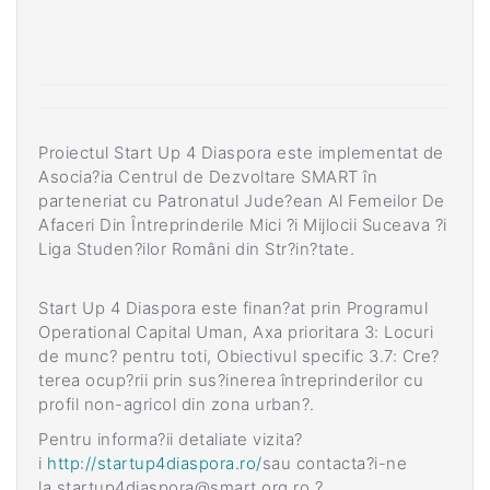
Proiectul Start Up 4 Diaspora este implementat de
Asocia?ia Centrul de Dezvoltare SMART în
parteneriat cu Patronatul Jude?ean Al Femeilor De
Afaceri Din Întreprinderile Mici ?i Mijlocii Suceava ?i
Liga Studen?ilor Români din Str?in?tate.
Start Up 4 Diaspora este finan?at prin Programul
Operational Capital Uman, Axa prioritara 3: Locuri
de munc? pentru toti, Obiectivul specific 3.7: Cre?
terea ocup?rii prin sus?inerea întreprinderilor cu
profil non-agricol din zona urban?.
Pentru informa?ii detaliate vizita?
i
http://startup4diaspora.ro/
sau contacta?i-ne
la
startup4diaspora@smart.org.ro
?