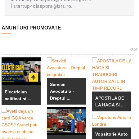
i
startup4diaspora@lsrs.ro
.
ANUNTURI PROMOVATE
«
»
Servicii
Avocatura -
Electrician
Dreptul ...
APOSTILA DE
calificat si ...
LA HAGA SI ...
Vopsitorie Auto