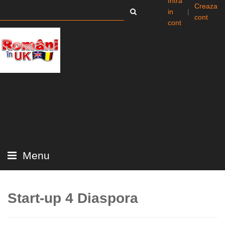
Intra
Creaza
in
|
cont
cont
Menu
Start-up 4 Diaspora