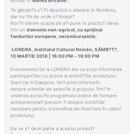
Român în
Marea Britanie
?
Te gânde?ti s? î?i deschizi o afacere în România,
dar nu ?tii de unde s? începi?
Noi î?i oferim ocazia de a?i pune în practic? ideea
într-un
domeniu non-agricol
, cu sprijinul
fondurilor europene, nerambursabile.
LONDRA,
Institutul Cultural Român,
SÂMB?T?,
10 MARTIE 2018 | 16:00 PM – 19:00 PM
Evenimentul de la LONDRA are ca scop informarea
participan?ilor cu privire la activit??ile proiectului
Start Up 4 Diaspora.
Ve?i primi informa?ii
despre
criteriile de selec?ie a grupului ?int?
în
vederea acces?rii
programului
online
de formare
antreprenorial?
precum
?i
despre
condi?iile
necesare pentru a beneficia de finan?are în cadrul
proiectului.
De ce s? devii parte a acestui proiect?