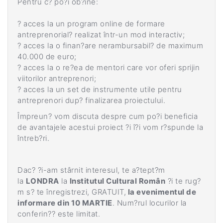
Pentru c? po?i ob?ine:
?
acces la un program online de formare
antreprenorial? realizat într-un mod interactiv;
?
acces la o finan?are nerambursabil? de maximum
40.000 de euro;
?
acces la o re?ea de mentori care
vor oferi sprijin
viitorilor
antreprenori;
?
acces la un set de instrumente utile pentru
antreprenori dup? finalizarea proiectului.
Împreun? vom discuta despre cum po?i beneficia
de avantajele acestui proiect ?i î?i vom r?spunde la
întreb?ri.
Dac? ?i-am stârnit interesul, te a?tept?m
la
LONDRA
la
Institutul Cultural Român
?i te rug?
m s? te înregistrezi, GRATUIT,
la evenimentul de
informare din 10 MARTIE
. Num?rul locurilor la
conferin?? este limitat.