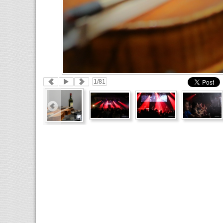
1
/81