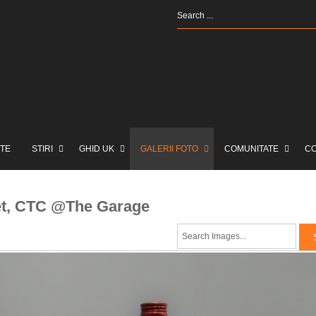
TE
STIRI
GHID UK
GALERII FOTO
COMUNITATE
C
tet, CTC @The Garage