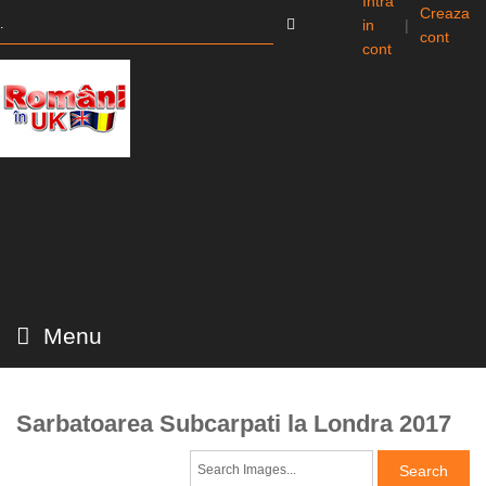
Intra
Creaza
in
|
cont
cont
Menu
Sarbatoarea Subcarpati la Londra 2017