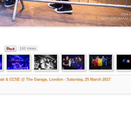
193
Views
ati & CCSE @ The Garage, London - Saturday, 25 March 2017