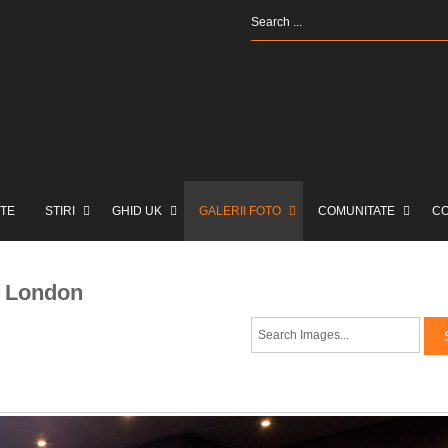
TE
STIRI
GHID UK
GALERII FOTO
COMUNITATE
C
, London