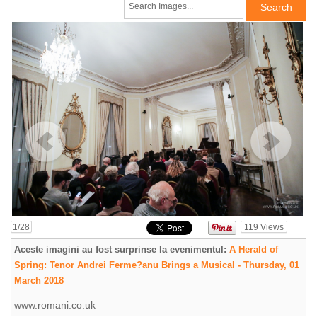
1
/28
119
Views
Aceste imagini au fost surprinse la evenimentul:
A Herald of
Spring: Tenor Andrei Ferme?anu Brings a Musical - Thursday, 01
March 2018
www.romani.co.uk