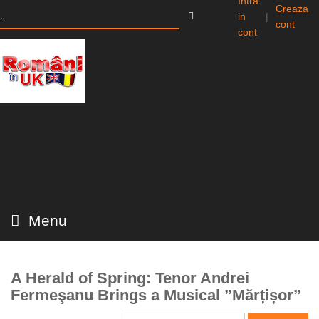
Intra
Creaza
in
|
cont
cont
Menu
A Herald of Spring: Tenor Andrei
Fermeşanu Brings a Musical ”Mărțișor”