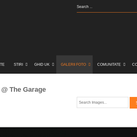
TE
STIRI
GHID UK
GALERII FOTO
COMUNITATE
C
n @ The Garage