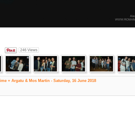
246
Views
rime + Argatu & Mos Martin - Saturday, 16 June 2018