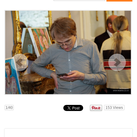
1
/40
153
Views