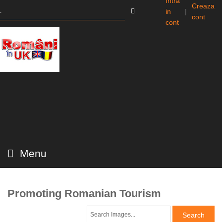
Intra
Creaza
in
|
cont
cont
Menu
Promoting Romanian Tourism