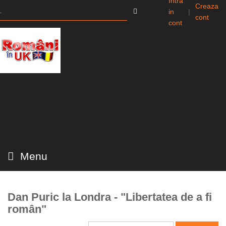
Intra
Creaza
in
|
cont
cont
Menu
Dan Puric la Londra - "Libertatea de a fi
român"