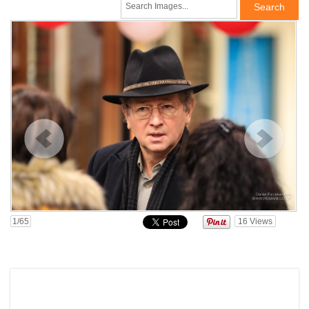
1
/65
16
Views