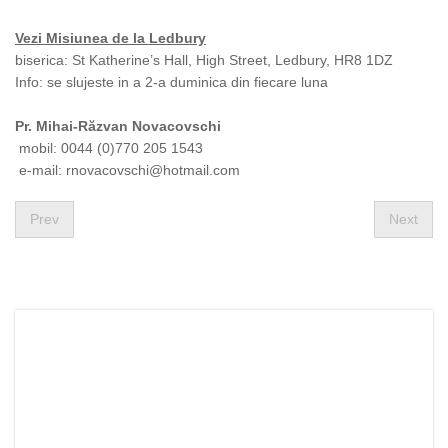
Vezi Misiunea de la Ledbury
biserica: St Katherine’s Hall, High Street, Ledbury, HR8 1DZ
Info: se slujeste in a 2-a duminica din fiecare luna
Pr. Mihai-Răzvan Novacovschi
mobil: 0044 (0)770 205 1543
e-mail:
rnovacovschi@hotmail.com
Prev
Next