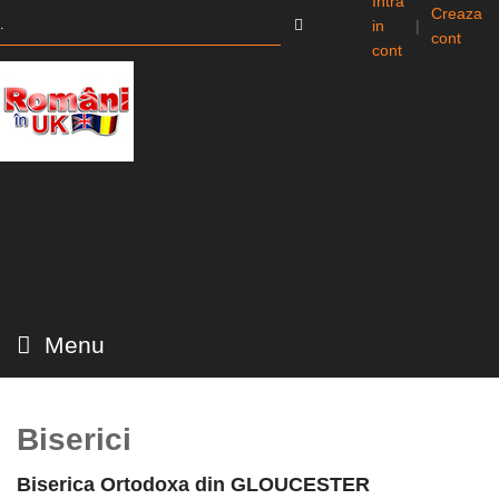
Intra
Creaza
in
|
cont
cont
Menu
Biserici
Biserica Ortodoxa din GLOUCESTER