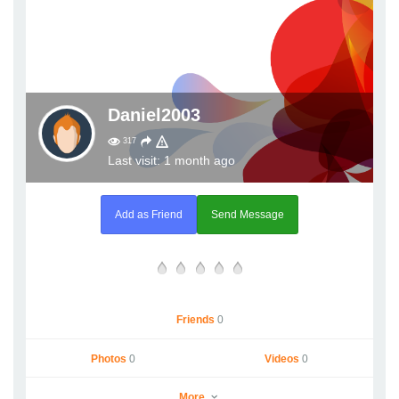
Daniel2003
317
Last visit: 1 month ago
Add as Friend
Send Message
Friends
0
Photos
0
Videos
0
More