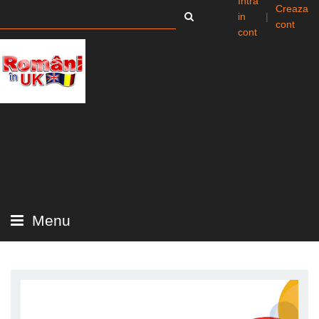
Intra
Creaza
in
|
cont
cont
Menu