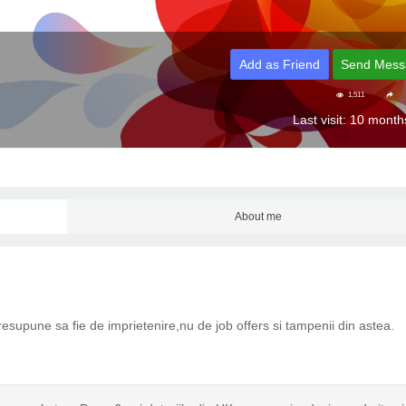
Add as Friend
Send Mess
1,511
Last visit: 10 mont
About me
esupune sa fie de imprietenire,nu de job offers si tampenii din astea.