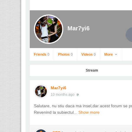
Mar7yi6
Friends
0
Photos
0
Videos
0
More
Stream
Mar7yi6
10 months ago
Salutare, nu stiu daca ma insel,dar acest forum se pr
Revenind la subiectul...
Show more