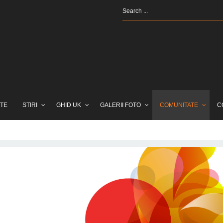
TE
STIRI
GHID UK
GALERII FOTO
COMUNITATE
C