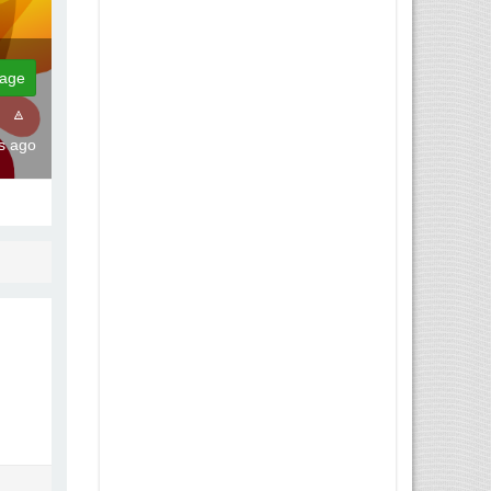
age
hs ago