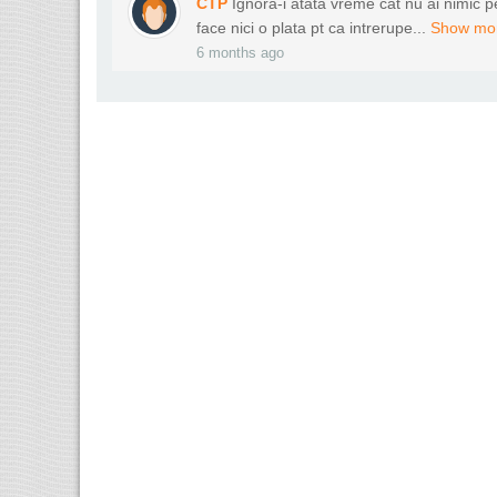
CTP
Ignora-i atata vreme cat nu ai nimic p
face nici o plata pt ca intrerupe...
Show mo
6 months ago